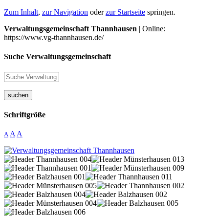
Zum Inhalt
,
zur Navigation
oder
zur Startseite
springen.
Verwaltungsgemeinschaft Thannhausen
| Online:
https://www.vg-thannhausen.de/
Suche Verwaltungsgemeinschaft
suchen
Schriftgröße
A
A
A