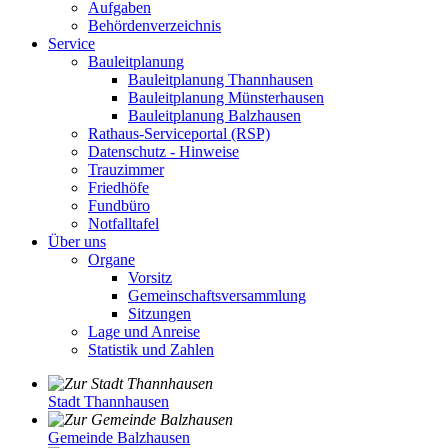
Aufgaben
Behördenverzeichnis
Service
Bauleitplanung
Bauleitplanung Thannhausen
Bauleitplanung Münsterhausen
Bauleitplanung Balzhausen
Rathaus-Serviceportal (RSP)
Datenschutz - Hinweise
Trauzimmer
Friedhöfe
Fundbüro
Notfalltafel
Über uns
Organe
Vorsitz
Gemeinschaftsversammlung
Sitzungen
Lage und Anreise
Statistik und Zahlen
Stadt Thannhausen
Gemeinde Balzhausen