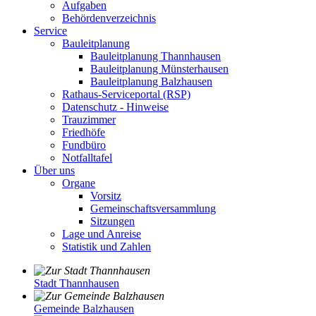
Aufgaben
Behördenverzeichnis
Service
Bauleitplanung
Bauleitplanung Thannhausen
Bauleitplanung Münsterhausen
Bauleitplanung Balzhausen
Rathaus-Serviceportal (RSP)
Datenschutz - Hinweise
Trauzimmer
Friedhöfe
Fundbüro
Notfalltafel
Über uns
Organe
Vorsitz
Gemeinschaftsversammlung
Sitzungen
Lage und Anreise
Statistik und Zahlen
Stadt Thannhausen
Gemeinde Balzhausen