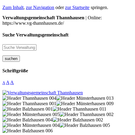
Zum Inhalt
,
zur Navigation
oder
zur Startseite
springen.
Verwaltungsgemeinschaft Thannhausen
| Online:
https://www.vg-thannhausen.de/
Suche Verwaltungsgemeinschaft
suchen
Schriftgröße
A
A
A