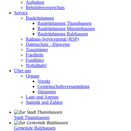
Aufgaben
Behördenverzeichnis
Service
Bauleitplanung
Bauleitplanung Thannhausen
Bauleitplanung Münsterhausen
Bauleitplanung Balzhausen
Rathaus-Serviceportal (RSP)
Datenschutz - Hinweise
Trauzimmer
Friedhöfe
Fundbüro
Notfalltafel
Über uns
Organe
Vorsitz
Gemeinschaftsversammlung
Sitzungen
Lage und Anreise
Statistik und Zahlen
Stadt Thannhausen
Gemeinde Balzhausen