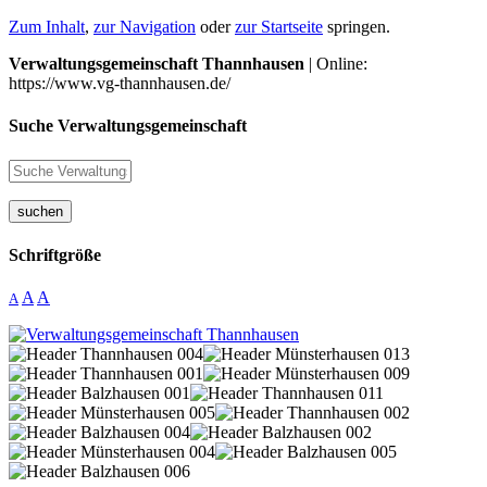
Zum Inhalt
,
zur Navigation
oder
zur Startseite
springen.
Verwaltungsgemeinschaft Thannhausen
| Online:
https://www.vg-thannhausen.de/
Suche Verwaltungsgemeinschaft
suchen
Schriftgröße
A
A
A