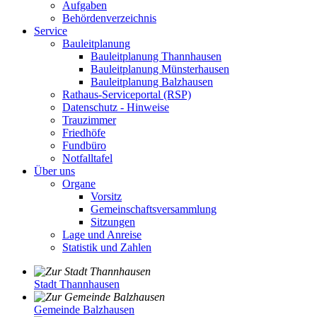
Aufgaben
Behördenverzeichnis
Service
Bauleitplanung
Bauleitplanung Thannhausen
Bauleitplanung Münsterhausen
Bauleitplanung Balzhausen
Rathaus-Serviceportal (RSP)
Datenschutz - Hinweise
Trauzimmer
Friedhöfe
Fundbüro
Notfalltafel
Über uns
Organe
Vorsitz
Gemeinschaftsversammlung
Sitzungen
Lage und Anreise
Statistik und Zahlen
Stadt Thannhausen
Gemeinde Balzhausen