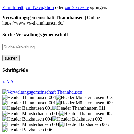
Zum Inhalt
,
zur Navigation
oder
zur Startseite
springen.
Verwaltungsgemeinschaft Thannhausen
| Online:
https://www.vg-thannhausen.de/
Suche Verwaltungsgemeinschaft
suchen
Schriftgröße
A
A
A