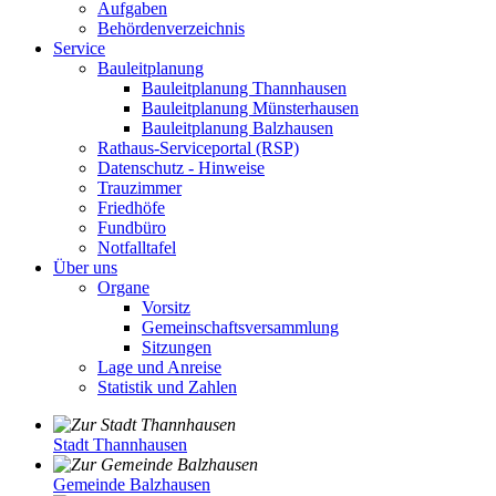
Aufgaben
Behördenverzeichnis
Service
Bauleitplanung
Bauleitplanung Thannhausen
Bauleitplanung Münsterhausen
Bauleitplanung Balzhausen
Rathaus-Serviceportal (RSP)
Datenschutz - Hinweise
Trauzimmer
Friedhöfe
Fundbüro
Notfalltafel
Über uns
Organe
Vorsitz
Gemeinschaftsversammlung
Sitzungen
Lage und Anreise
Statistik und Zahlen
Stadt Thannhausen
Gemeinde Balzhausen