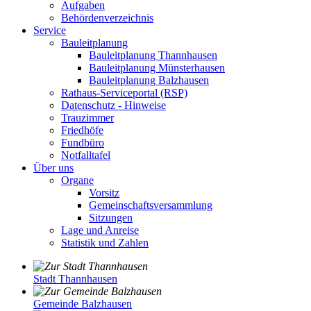
Aufgaben
Behördenverzeichnis
Service
Bauleitplanung
Bauleitplanung Thannhausen
Bauleitplanung Münsterhausen
Bauleitplanung Balzhausen
Rathaus-Serviceportal (RSP)
Datenschutz - Hinweise
Trauzimmer
Friedhöfe
Fundbüro
Notfalltafel
Über uns
Organe
Vorsitz
Gemeinschaftsversammlung
Sitzungen
Lage und Anreise
Statistik und Zahlen
Stadt Thannhausen
Gemeinde Balzhausen