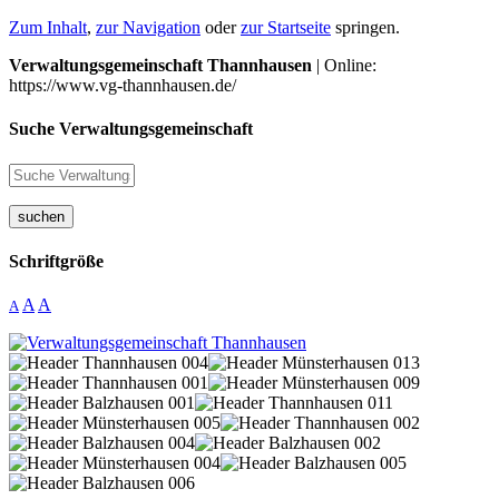
Zum Inhalt
,
zur Navigation
oder
zur Startseite
springen.
Verwaltungsgemeinschaft Thannhausen
| Online:
https://www.vg-thannhausen.de/
Suche Verwaltungsgemeinschaft
suchen
Schriftgröße
A
A
A