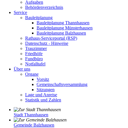
Aufgaben
Behördenverzeichnis
Service
Bauleitplanung
Bauleitplanung Thannhausen
Bauleitplanung Münsterhausen
Bauleitplanung Balzhausen
Rathaus-Serviceportal (RSP)
Datenschutz - Hinweise
Trauzimmer
Friedhöfe
Fundbüro
Notfalltafel
Über uns
Organe
Vorsitz
Gemeinschaftsversammlung
Sitzungen
Lage und Anreise
Statistik und Zahlen
Stadt Thannhausen
Gemeinde Balzhausen