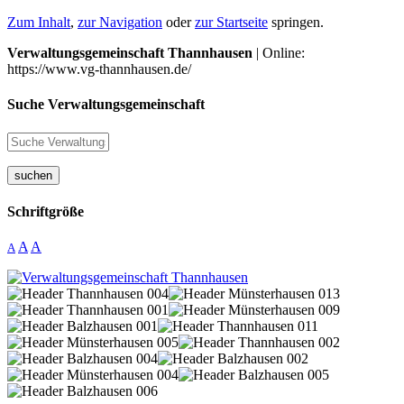
Zum Inhalt
,
zur Navigation
oder
zur Startseite
springen.
Verwaltungsgemeinschaft Thannhausen
| Online:
https://www.vg-thannhausen.de/
Suche Verwaltungsgemeinschaft
suchen
Schriftgröße
A
A
A