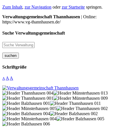
Zum Inhalt
,
zur Navigation
oder
zur Startseite
springen.
Verwaltungsgemeinschaft Thannhausen
| Online:
https://www.vg-thannhausen.de/
Suche Verwaltungsgemeinschaft
suchen
Schriftgröße
A
A
A