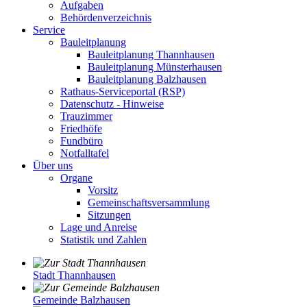
Aufgaben
Behördenverzeichnis
Service
Bauleitplanung
Bauleitplanung Thannhausen
Bauleitplanung Münsterhausen
Bauleitplanung Balzhausen
Rathaus-Serviceportal (RSP)
Datenschutz - Hinweise
Trauzimmer
Friedhöfe
Fundbüro
Notfalltafel
Über uns
Organe
Vorsitz
Gemeinschaftsversammlung
Sitzungen
Lage und Anreise
Statistik und Zahlen
Stadt Thannhausen
Gemeinde Balzhausen