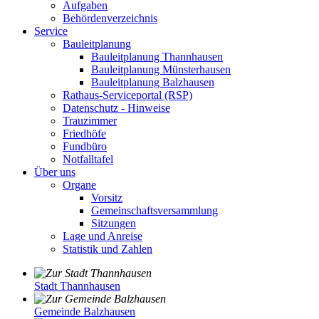
Aufgaben
Behördenverzeichnis
Service
Bauleitplanung
Bauleitplanung Thannhausen
Bauleitplanung Münsterhausen
Bauleitplanung Balzhausen
Rathaus-Serviceportal (RSP)
Datenschutz - Hinweise
Trauzimmer
Friedhöfe
Fundbüro
Notfalltafel
Über uns
Organe
Vorsitz
Gemeinschaftsversammlung
Sitzungen
Lage und Anreise
Statistik und Zahlen
Stadt Thannhausen
Gemeinde Balzhausen