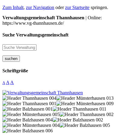
Zum Inhalt
,
zur Navigation
oder
zur Startseite
springen.
Verwaltungsgemeinschaft Thannhausen
| Online:
https://www.vg-thannhausen.de/
Suche Verwaltungsgemeinschaft
suchen
Schriftgröße
A
A
A