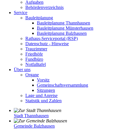
Aufgaben
Behördenverzeichnis
Service
Bauleitplanung
Bauleitplanung Thannhausen
Bauleitplanung Münsterhausen
Bauleitplanung Balzhausen
Rathaus-Serviceportal (RSP)
Datenschutz - Hinweise
Trauzimmer
Friedhöfe
Fundbüro
Notfalltafel
Über uns
Organe
Vorsitz
Gemeinschaftsversammlung
Sitzungen
Lage und Anreise
Statistik und Zahlen
Stadt Thannhausen
Gemeinde Balzhausen