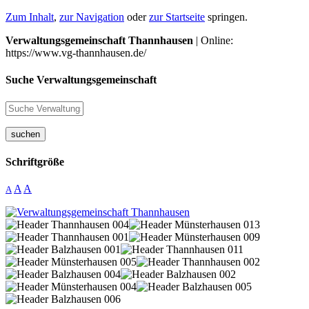
Zum Inhalt
,
zur Navigation
oder
zur Startseite
springen.
Verwaltungsgemeinschaft Thannhausen
| Online:
https://www.vg-thannhausen.de/
Suche Verwaltungsgemeinschaft
suchen
Schriftgröße
A
A
A