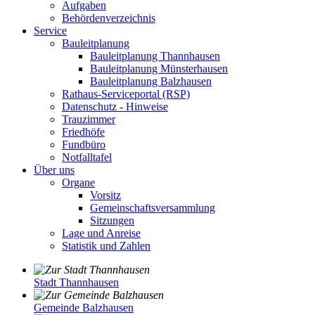
Aufgaben
Behördenverzeichnis
Service
Bauleitplanung
Bauleitplanung Thannhausen
Bauleitplanung Münsterhausen
Bauleitplanung Balzhausen
Rathaus-Serviceportal (RSP)
Datenschutz - Hinweise
Trauzimmer
Friedhöfe
Fundbüro
Notfalltafel
Über uns
Organe
Vorsitz
Gemeinschaftsversammlung
Sitzungen
Lage und Anreise
Statistik und Zahlen
Stadt Thannhausen
Gemeinde Balzhausen