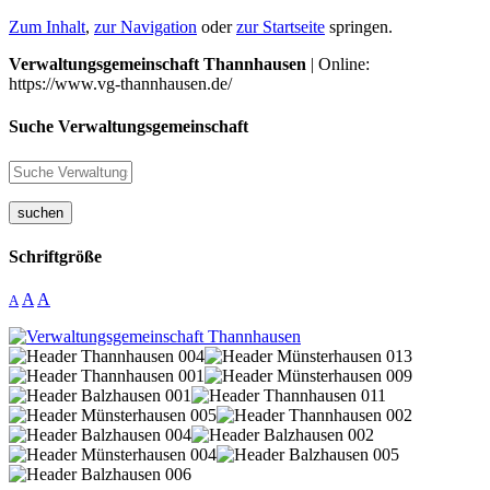
Zum Inhalt
,
zur Navigation
oder
zur Startseite
springen.
Verwaltungsgemeinschaft Thannhausen
| Online:
https://www.vg-thannhausen.de/
Suche Verwaltungsgemeinschaft
suchen
Schriftgröße
A
A
A