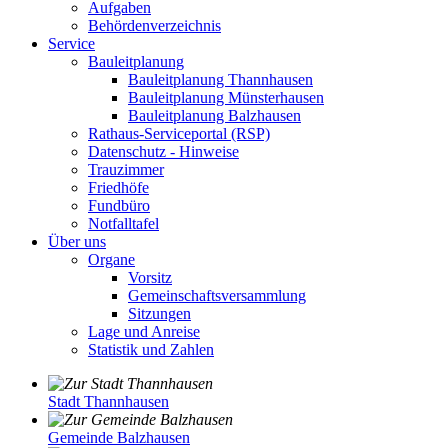
Aufgaben
Behördenverzeichnis
Service
Bauleitplanung
Bauleitplanung Thannhausen
Bauleitplanung Münsterhausen
Bauleitplanung Balzhausen
Rathaus-Serviceportal (RSP)
Datenschutz - Hinweise
Trauzimmer
Friedhöfe
Fundbüro
Notfalltafel
Über uns
Organe
Vorsitz
Gemeinschaftsversammlung
Sitzungen
Lage und Anreise
Statistik und Zahlen
Stadt Thannhausen
Gemeinde Balzhausen