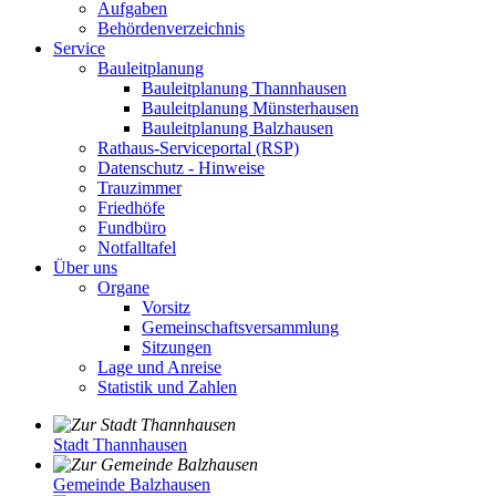
Aufgaben
Behördenverzeichnis
Service
Bauleitplanung
Bauleitplanung Thannhausen
Bauleitplanung Münsterhausen
Bauleitplanung Balzhausen
Rathaus-Serviceportal (RSP)
Datenschutz - Hinweise
Trauzimmer
Friedhöfe
Fundbüro
Notfalltafel
Über uns
Organe
Vorsitz
Gemeinschaftsversammlung
Sitzungen
Lage und Anreise
Statistik und Zahlen
Stadt Thannhausen
Gemeinde Balzhausen