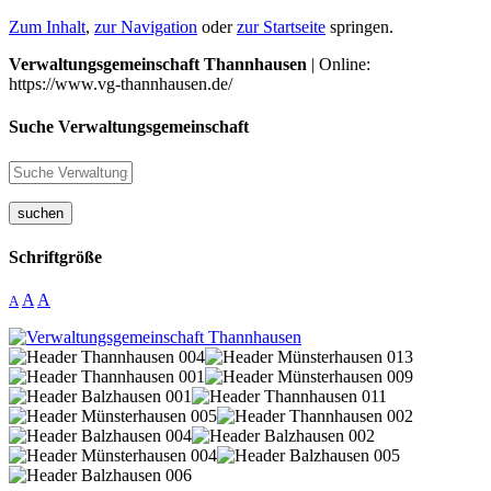
Zum Inhalt
,
zur Navigation
oder
zur Startseite
springen.
Verwaltungsgemeinschaft Thannhausen
| Online:
https://www.vg-thannhausen.de/
Suche Verwaltungsgemeinschaft
suchen
Schriftgröße
A
A
A