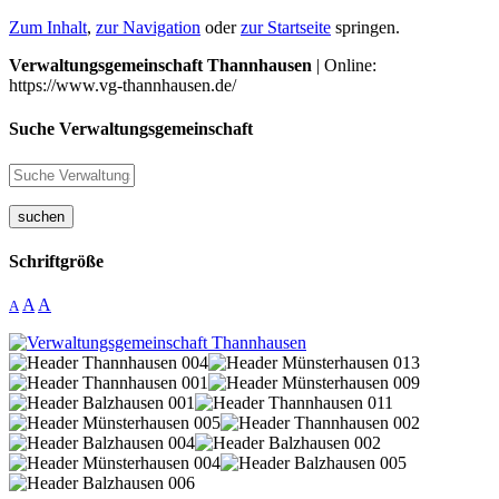
Zum Inhalt
,
zur Navigation
oder
zur Startseite
springen.
Verwaltungsgemeinschaft Thannhausen
| Online:
https://www.vg-thannhausen.de/
Suche Verwaltungsgemeinschaft
suchen
Schriftgröße
A
A
A