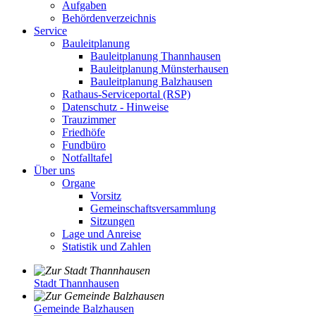
Aufgaben
Behördenverzeichnis
Service
Bauleitplanung
Bauleitplanung Thannhausen
Bauleitplanung Münsterhausen
Bauleitplanung Balzhausen
Rathaus-Serviceportal (RSP)
Datenschutz - Hinweise
Trauzimmer
Friedhöfe
Fundbüro
Notfalltafel
Über uns
Organe
Vorsitz
Gemeinschaftsversammlung
Sitzungen
Lage und Anreise
Statistik und Zahlen
Stadt Thannhausen
Gemeinde Balzhausen