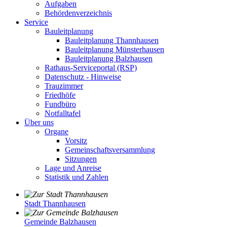
Aufgaben
Behördenverzeichnis
Service
Bauleitplanung
Bauleitplanung Thannhausen
Bauleitplanung Münsterhausen
Bauleitplanung Balzhausen
Rathaus-Serviceportal (RSP)
Datenschutz - Hinweise
Trauzimmer
Friedhöfe
Fundbüro
Notfalltafel
Über uns
Organe
Vorsitz
Gemeinschaftsversammlung
Sitzungen
Lage und Anreise
Statistik und Zahlen
Stadt Thannhausen
Gemeinde Balzhausen