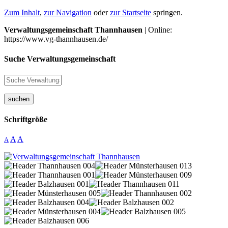
Zum Inhalt
,
zur Navigation
oder
zur Startseite
springen.
Verwaltungsgemeinschaft Thannhausen
| Online:
https://www.vg-thannhausen.de/
Suche Verwaltungsgemeinschaft
suchen
Schriftgröße
A
A
A