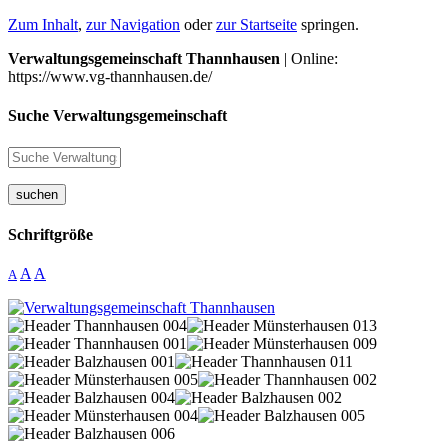
Zum Inhalt
,
zur Navigation
oder
zur Startseite
springen.
Verwaltungsgemeinschaft Thannhausen
| Online:
https://www.vg-thannhausen.de/
Suche Verwaltungsgemeinschaft
suchen
Schriftgröße
A
A
A