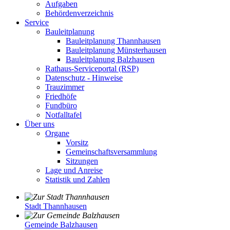
Aufgaben
Behördenverzeichnis
Service
Bauleitplanung
Bauleitplanung Thannhausen
Bauleitplanung Münsterhausen
Bauleitplanung Balzhausen
Rathaus-Serviceportal (RSP)
Datenschutz - Hinweise
Trauzimmer
Friedhöfe
Fundbüro
Notfalltafel
Über uns
Organe
Vorsitz
Gemeinschaftsversammlung
Sitzungen
Lage und Anreise
Statistik und Zahlen
Stadt Thannhausen
Gemeinde Balzhausen