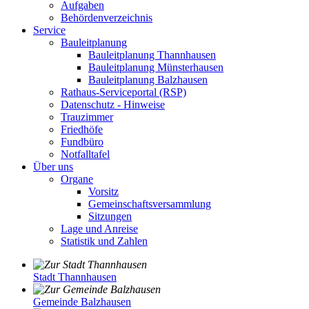
Aufgaben
Behördenverzeichnis
Service
Bauleitplanung
Bauleitplanung Thannhausen
Bauleitplanung Münsterhausen
Bauleitplanung Balzhausen
Rathaus-Serviceportal (RSP)
Datenschutz - Hinweise
Trauzimmer
Friedhöfe
Fundbüro
Notfalltafel
Über uns
Organe
Vorsitz
Gemeinschaftsversammlung
Sitzungen
Lage und Anreise
Statistik und Zahlen
Stadt Thannhausen
Gemeinde Balzhausen