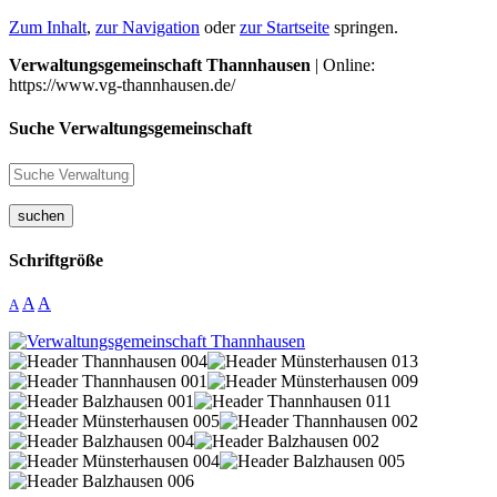
Zum Inhalt
,
zur Navigation
oder
zur Startseite
springen.
Verwaltungsgemeinschaft Thannhausen
| Online:
https://www.vg-thannhausen.de/
Suche Verwaltungsgemeinschaft
suchen
Schriftgröße
A
A
A