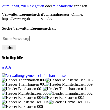
Zum Inhalt
,
zur Navigation
oder
zur Startseite
springen.
Verwaltungsgemeinschaft Thannhausen
| Online:
https://www.vg-thannhausen.de/
Suche Verwaltungsgemeinschaft
suchen
Schriftgröße
A
A
A