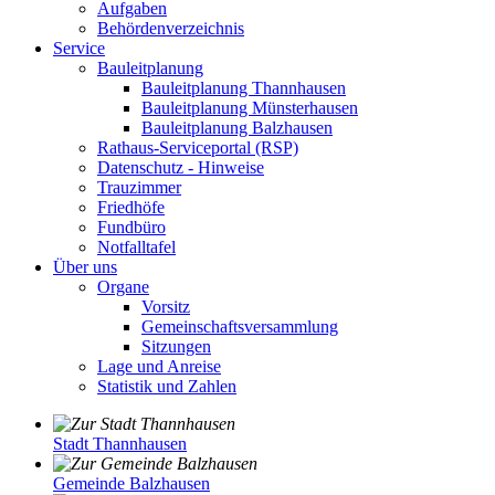
Aufgaben
Behördenverzeichnis
Service
Bauleitplanung
Bauleitplanung Thannhausen
Bauleitplanung Münsterhausen
Bauleitplanung Balzhausen
Rathaus-Serviceportal (RSP)
Datenschutz - Hinweise
Trauzimmer
Friedhöfe
Fundbüro
Notfalltafel
Über uns
Organe
Vorsitz
Gemeinschaftsversammlung
Sitzungen
Lage und Anreise
Statistik und Zahlen
Stadt Thannhausen
Gemeinde Balzhausen