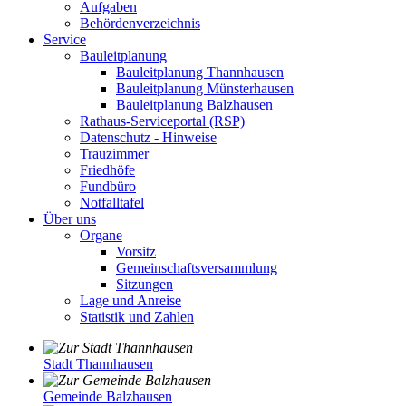
Aufgaben
Behördenverzeichnis
Service
Bauleitplanung
Bauleitplanung Thannhausen
Bauleitplanung Münsterhausen
Bauleitplanung Balzhausen
Rathaus-Serviceportal (RSP)
Datenschutz - Hinweise
Trauzimmer
Friedhöfe
Fundbüro
Notfalltafel
Über uns
Organe
Vorsitz
Gemeinschaftsversammlung
Sitzungen
Lage und Anreise
Statistik und Zahlen
Stadt Thannhausen
Gemeinde Balzhausen