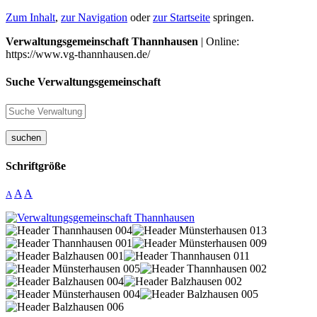
Zum Inhalt
,
zur Navigation
oder
zur Startseite
springen.
Verwaltungsgemeinschaft Thannhausen
| Online:
https://www.vg-thannhausen.de/
Suche Verwaltungsgemeinschaft
suchen
Schriftgröße
A
A
A