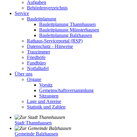
Aufgaben
Behördenverzeichnis
Service
Bauleitplanung
Bauleitplanung Thannhausen
Bauleitplanung Münsterhausen
Bauleitplanung Balzhausen
Rathaus-Serviceportal (RSP)
Datenschutz - Hinweise
Trauzimmer
Friedhöfe
Fundbüro
Notfalltafel
Über uns
Organe
Vorsitz
Gemeinschaftsversammlung
Sitzungen
Lage und Anreise
Statistik und Zahlen
Stadt Thannhausen
Gemeinde Balzhausen