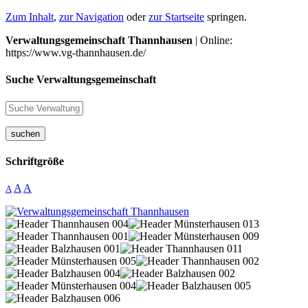
Zum Inhalt
,
zur Navigation
oder
zur Startseite
springen.
Verwaltungsgemeinschaft Thannhausen
| Online:
https://www.vg-thannhausen.de/
Suche Verwaltungsgemeinschaft
suchen
Schriftgröße
A
A
A