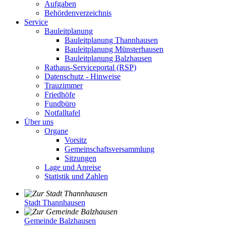
Aufgaben
Behördenverzeichnis
Service
Bauleitplanung
Bauleitplanung Thannhausen
Bauleitplanung Münsterhausen
Bauleitplanung Balzhausen
Rathaus-Serviceportal (RSP)
Datenschutz - Hinweise
Trauzimmer
Friedhöfe
Fundbüro
Notfalltafel
Über uns
Organe
Vorsitz
Gemeinschaftsversammlung
Sitzungen
Lage und Anreise
Statistik und Zahlen
Stadt Thannhausen
Gemeinde Balzhausen