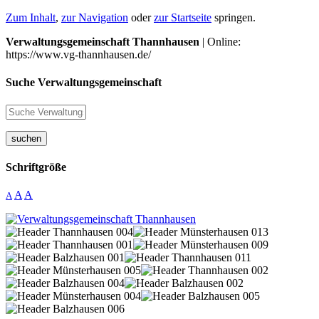
Zum Inhalt
,
zur Navigation
oder
zur Startseite
springen.
Verwaltungsgemeinschaft Thannhausen
| Online:
https://www.vg-thannhausen.de/
Suche Verwaltungsgemeinschaft
suchen
Schriftgröße
A
A
A