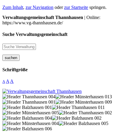
Zum Inhalt
,
zur Navigation
oder
zur Startseite
springen.
Verwaltungsgemeinschaft Thannhausen
| Online:
https://www.vg-thannhausen.de/
Suche Verwaltungsgemeinschaft
suchen
Schriftgröße
A
A
A