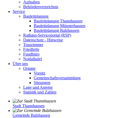
Aufgaben
Behördenverzeichnis
Service
Bauleitplanung
Bauleitplanung Thannhausen
Bauleitplanung Münsterhausen
Bauleitplanung Balzhausen
Rathaus-Serviceportal (RSP)
Datenschutz - Hinweise
Trauzimmer
Friedhöfe
Fundbüro
Notfalltafel
Über uns
Organe
Vorsitz
Gemeinschaftsversammlung
Sitzungen
Lage und Anreise
Statistik und Zahlen
Stadt Thannhausen
Gemeinde Balzhausen