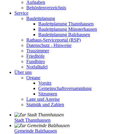
Aufgaben
Behördenverzeichnis
Service
Bauleitplanung
Bauleitplanung Thannhausen
Bauleitplanung Münsterhausen
Bauleitplanung Balzhausen
Rathaus-Serviceportal (RSP)
Datenschutz - Hinweise
Trauzimmer
Friedhöfe
Fundbüro
Notfalltafel
Über uns
Organe
Vorsitz
Gemeinschaftsversammlung
Sitzungen
Lage und Anreise
Statistik und Zahlen
Stadt Thannhausen
Gemeinde Balzhausen