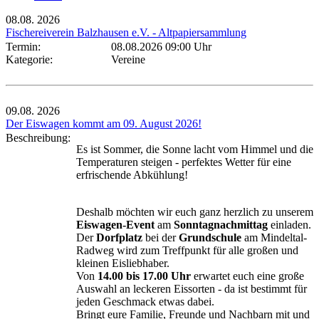
08.08.
2026
Fischereiverein Balzhausen e.V. - Altpapiersammlung
Termin:
08.08.2026 09:00 Uhr
Kategorie:
Vereine
09.08.
2026
Der Eiswagen kommt am 09. August 2026!
Beschreibung:
Es ist Sommer, die Sonne lacht vom Himmel und die
Temperaturen steigen - perfektes Wetter für eine
erfrischende Abkühlung!
Deshalb möchten wir euch ganz herzlich zu unserem
Eiswagen-Event
am
Sonntagnachmittag
einladen.
Der
Dorfplatz
bei der
Grundschule
am Mindeltal-
Radweg wird zum Treffpunkt für alle großen und
kleinen Eisliebhaber.
Von
14.00 bis 17.00 Uhr
erwartet euch eine große
Auswahl an leckeren Eissorten - da ist bestimmt für
jeden Geschmack etwas dabei.
Bringt eure Familie, Freunde und Nachbarn mit und