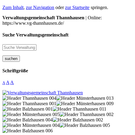
Zum Inhalt
,
zur Navigation
oder
zur Startseite
springen.
Verwaltungsgemeinschaft Thannhausen
| Online:
https://www.vg-thannhausen.de/
Suche Verwaltungsgemeinschaft
suchen
Schriftgröße
A
A
A