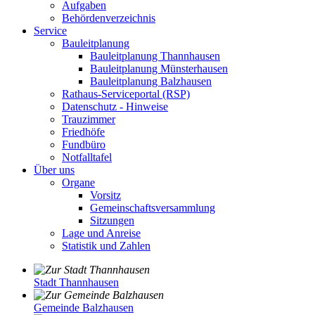
Aufgaben
Behördenverzeichnis
Service
Bauleitplanung
Bauleitplanung Thannhausen
Bauleitplanung Münsterhausen
Bauleitplanung Balzhausen
Rathaus-Serviceportal (RSP)
Datenschutz - Hinweise
Trauzimmer
Friedhöfe
Fundbüro
Notfalltafel
Über uns
Organe
Vorsitz
Gemeinschaftsversammlung
Sitzungen
Lage und Anreise
Statistik und Zahlen
Stadt Thannhausen
Gemeinde Balzhausen