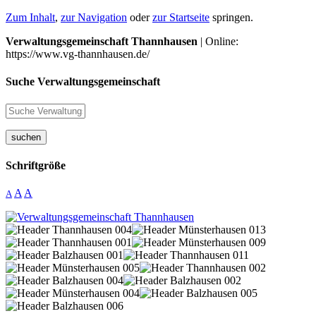
Zum Inhalt
,
zur Navigation
oder
zur Startseite
springen.
Verwaltungsgemeinschaft Thannhausen
| Online:
https://www.vg-thannhausen.de/
Suche Verwaltungsgemeinschaft
suchen
Schriftgröße
A
A
A