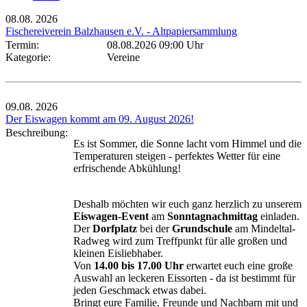
08.08.
2026
Fischereiverein Balzhausen e.V. - Altpapiersammlung
Termin:
08.08.2026 09:00 Uhr
Kategorie:
Vereine
09.08.
2026
Der Eiswagen kommt am 09. August 2026!
Beschreibung:
Es ist Sommer, die Sonne lacht vom Himmel und die
Temperaturen steigen - perfektes Wetter für eine
erfrischende Abkühlung!
Deshalb möchten wir euch ganz herzlich zu unserem
Eiswagen-Event
am
Sonntagnachmittag
einladen.
Der
Dorfplatz
bei der
Grundschule
am Mindeltal-
Radweg wird zum Treffpunkt für alle großen und
kleinen Eisliebhaber.
Von
14.00 bis 17.00 Uhr
erwartet euch eine große
Auswahl an leckeren Eissorten - da ist bestimmt für
jeden Geschmack etwas dabei.
Bringt eure Familie, Freunde und Nachbarn mit und