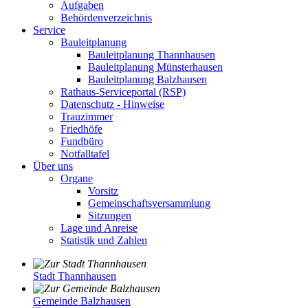
Aufgaben
Behördenverzeichnis
Service
Bauleitplanung
Bauleitplanung Thannhausen
Bauleitplanung Münsterhausen
Bauleitplanung Balzhausen
Rathaus-Serviceportal (RSP)
Datenschutz - Hinweise
Trauzimmer
Friedhöfe
Fundbüro
Notfalltafel
Über uns
Organe
Vorsitz
Gemeinschaftsversammlung
Sitzungen
Lage und Anreise
Statistik und Zahlen
Stadt Thannhausen
Gemeinde Balzhausen