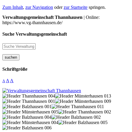
Zum Inhalt
,
zur Navigation
oder
zur Startseite
springen.
Verwaltungsgemeinschaft Thannhausen
| Online:
https://www.vg-thannhausen.de/
Suche Verwaltungsgemeinschaft
suchen
Schriftgröße
A
A
A