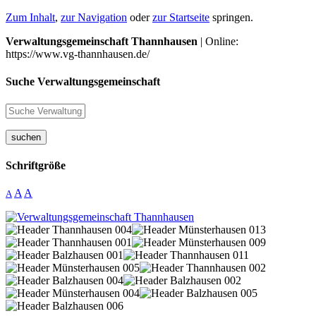
Zum Inhalt
,
zur Navigation
oder
zur Startseite
springen.
Verwaltungsgemeinschaft Thannhausen
| Online:
https://www.vg-thannhausen.de/
Suche Verwaltungsgemeinschaft
suchen
Schriftgröße
A
A
A