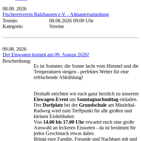
08.08.
2026
Fischereiverein Balzhausen e.V. - Altpapiersammlung
Termin:
08.08.2026 09:00 Uhr
Kategorie:
Vereine
09.08.
2026
Der Eiswagen kommt am 09. August 2026!
Beschreibung:
Es ist Sommer, die Sonne lacht vom Himmel und die
Temperaturen steigen - perfektes Wetter für eine
erfrischende Abkühlung!
Deshalb möchten wir euch ganz herzlich zu unserem
Eiswagen-Event
am
Sonntagnachmittag
einladen.
Der
Dorfplatz
bei der
Grundschule
am Mindeltal-
Radweg wird zum Treffpunkt für alle großen und
kleinen Eisliebhaber.
Von
14.00 bis 17.00 Uhr
erwartet euch eine große
Auswahl an leckeren Eissorten - da ist bestimmt für
jeden Geschmack etwas dabei.
Bringt eure Familie, Freunde und Nachbarn mit und