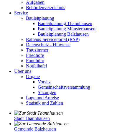
Aufgaben
Behördenverzeichnis
Service
Bauleitplanung
Bauleitplanung Thannhausen
Bauleitplanung Münsterhausen
Bauleitplanung Balzhausen
Rathaus-Serviceportal (RSP)
Datenschutz - Hinweise
Trauzimmer
Friedhöfe
Fundbüro
Notfalltafel
Über uns
Organe
Vorsitz
Gemeinschaftsversammlung
Sitzungen
Lage und Anreise
Statistik und Zahlen
Stadt Thannhausen
Gemeinde Balzhausen