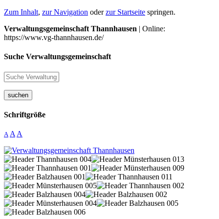
Zum Inhalt
,
zur Navigation
oder
zur Startseite
springen.
Verwaltungsgemeinschaft Thannhausen
| Online:
https://www.vg-thannhausen.de/
Suche Verwaltungsgemeinschaft
suchen
Schriftgröße
A
A
A