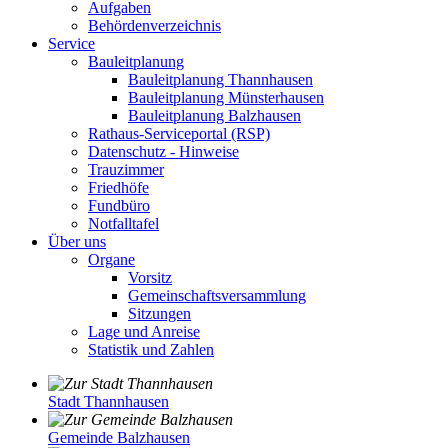
Aufgaben
Behördenverzeichnis
Service
Bauleitplanung
Bauleitplanung Thannhausen
Bauleitplanung Münsterhausen
Bauleitplanung Balzhausen
Rathaus-Serviceportal (RSP)
Datenschutz - Hinweise
Trauzimmer
Friedhöfe
Fundbüro
Notfalltafel
Über uns
Organe
Vorsitz
Gemeinschaftsversammlung
Sitzungen
Lage und Anreise
Statistik und Zahlen
Stadt Thannhausen
Gemeinde Balzhausen