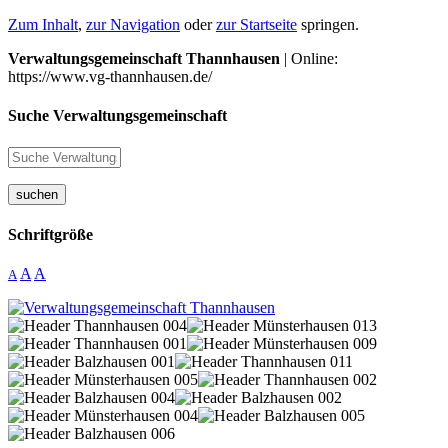
Zum Inhalt
,
zur Navigation
oder
zur Startseite
springen.
Verwaltungsgemeinschaft Thannhausen
| Online:
https://www.vg-thannhausen.de/
Suche Verwaltungsgemeinschaft
suchen
Schriftgröße
A
A
A