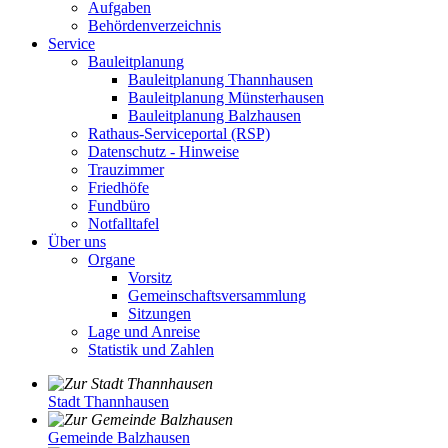
Aufgaben
Behördenverzeichnis
Service
Bauleitplanung
Bauleitplanung Thannhausen
Bauleitplanung Münsterhausen
Bauleitplanung Balzhausen
Rathaus-Serviceportal (RSP)
Datenschutz - Hinweise
Trauzimmer
Friedhöfe
Fundbüro
Notfalltafel
Über uns
Organe
Vorsitz
Gemeinschaftsversammlung
Sitzungen
Lage und Anreise
Statistik und Zahlen
Stadt Thannhausen
Gemeinde Balzhausen