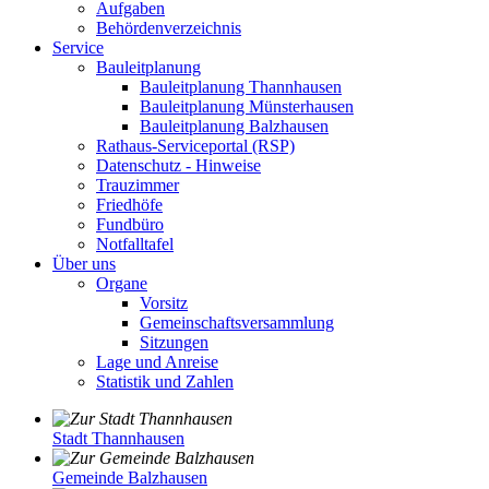
Aufgaben
Behördenverzeichnis
Service
Bauleitplanung
Bauleitplanung Thannhausen
Bauleitplanung Münsterhausen
Bauleitplanung Balzhausen
Rathaus-Serviceportal (RSP)
Datenschutz - Hinweise
Trauzimmer
Friedhöfe
Fundbüro
Notfalltafel
Über uns
Organe
Vorsitz
Gemeinschaftsversammlung
Sitzungen
Lage und Anreise
Statistik und Zahlen
Stadt Thannhausen
Gemeinde Balzhausen