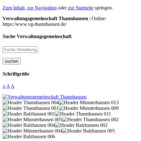
Zum Inhalt
,
zur Navigation
oder
zur Startseite
springen.
Verwaltungsgemeinschaft Thannhausen
| Online:
https://www.vg-thannhausen.de/
Suche Verwaltungsgemeinschaft
suchen
Schriftgröße
A
A
A