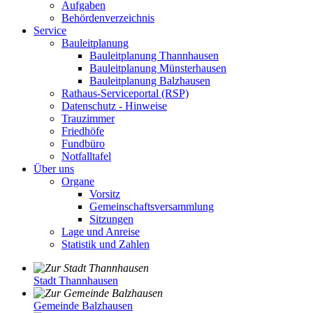
Aufgaben
Behördenverzeichnis
Service
Bauleitplanung
Bauleitplanung Thannhausen
Bauleitplanung Münsterhausen
Bauleitplanung Balzhausen
Rathaus-Serviceportal (RSP)
Datenschutz - Hinweise
Trauzimmer
Friedhöfe
Fundbüro
Notfalltafel
Über uns
Organe
Vorsitz
Gemeinschaftsversammlung
Sitzungen
Lage und Anreise
Statistik und Zahlen
Stadt Thannhausen
Gemeinde Balzhausen