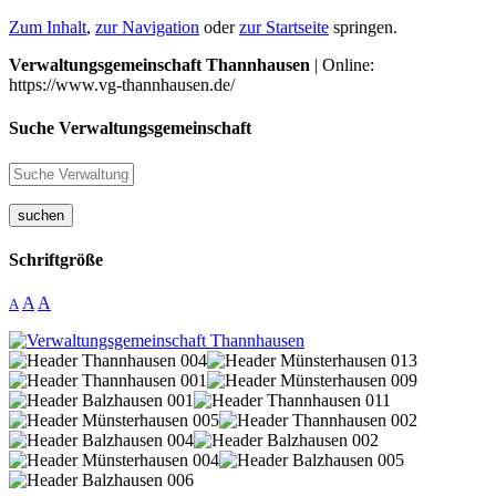
Zum Inhalt
,
zur Navigation
oder
zur Startseite
springen.
Verwaltungsgemeinschaft Thannhausen
| Online:
https://www.vg-thannhausen.de/
Suche Verwaltungsgemeinschaft
suchen
Schriftgröße
A
A
A