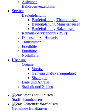
Aufgaben
Behördenverzeichnis
Service
Bauleitplanung
Bauleitplanung Thannhausen
Bauleitplanung Münsterhausen
Bauleitplanung Balzhausen
Rathaus-Serviceportal (RSP)
Datenschutz - Hinweise
Trauzimmer
Friedhöfe
Fundbüro
Notfalltafel
Über uns
Organe
Vorsitz
Gemeinschaftsversammlung
Sitzungen
Lage und Anreise
Statistik und Zahlen
Stadt Thannhausen
Gemeinde Balzhausen