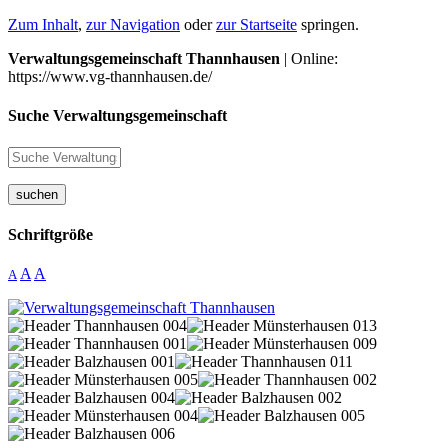
Zum Inhalt
,
zur Navigation
oder
zur Startseite
springen.
Verwaltungsgemeinschaft Thannhausen
| Online:
https://www.vg-thannhausen.de/
Suche Verwaltungsgemeinschaft
suchen
Schriftgröße
A
A
A