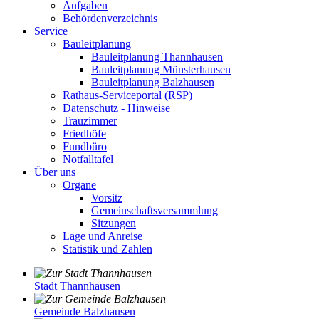
Aufgaben
Behördenverzeichnis
Service
Bauleitplanung
Bauleitplanung Thannhausen
Bauleitplanung Münsterhausen
Bauleitplanung Balzhausen
Rathaus-Serviceportal (RSP)
Datenschutz - Hinweise
Trauzimmer
Friedhöfe
Fundbüro
Notfalltafel
Über uns
Organe
Vorsitz
Gemeinschaftsversammlung
Sitzungen
Lage und Anreise
Statistik und Zahlen
Stadt Thannhausen
Gemeinde Balzhausen