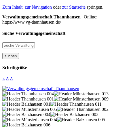
Zum Inhalt
,
zur Navigation
oder
zur Startseite
springen.
Verwaltungsgemeinschaft Thannhausen
| Online:
https://www.vg-thannhausen.de/
Suche Verwaltungsgemeinschaft
suchen
Schriftgröße
A
A
A