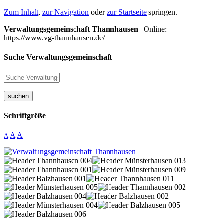
Zum Inhalt
,
zur Navigation
oder
zur Startseite
springen.
Verwaltungsgemeinschaft Thannhausen
| Online:
https://www.vg-thannhausen.de/
Suche Verwaltungsgemeinschaft
suchen
Schriftgröße
A
A
A