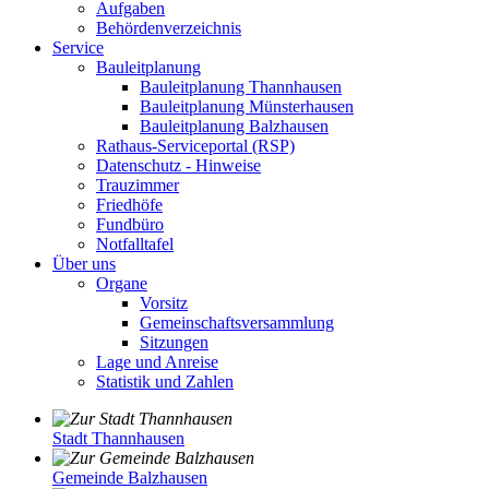
Aufgaben
Behördenverzeichnis
Service
Bauleitplanung
Bauleitplanung Thannhausen
Bauleitplanung Münsterhausen
Bauleitplanung Balzhausen
Rathaus-Serviceportal (RSP)
Datenschutz - Hinweise
Trauzimmer
Friedhöfe
Fundbüro
Notfalltafel
Über uns
Organe
Vorsitz
Gemeinschaftsversammlung
Sitzungen
Lage und Anreise
Statistik und Zahlen
Stadt Thannhausen
Gemeinde Balzhausen