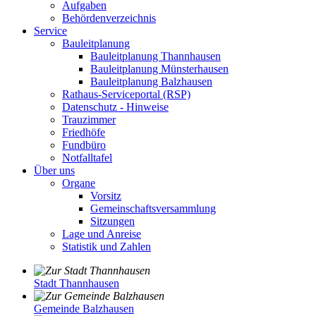
Aufgaben
Behördenverzeichnis
Service
Bauleitplanung
Bauleitplanung Thannhausen
Bauleitplanung Münsterhausen
Bauleitplanung Balzhausen
Rathaus-Serviceportal (RSP)
Datenschutz - Hinweise
Trauzimmer
Friedhöfe
Fundbüro
Notfalltafel
Über uns
Organe
Vorsitz
Gemeinschaftsversammlung
Sitzungen
Lage und Anreise
Statistik und Zahlen
Stadt Thannhausen
Gemeinde Balzhausen