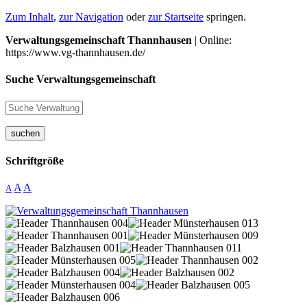
Zum Inhalt
,
zur Navigation
oder
zur Startseite
springen.
Verwaltungsgemeinschaft Thannhausen
| Online:
https://www.vg-thannhausen.de/
Suche Verwaltungsgemeinschaft
suchen
Schriftgröße
A
A
A