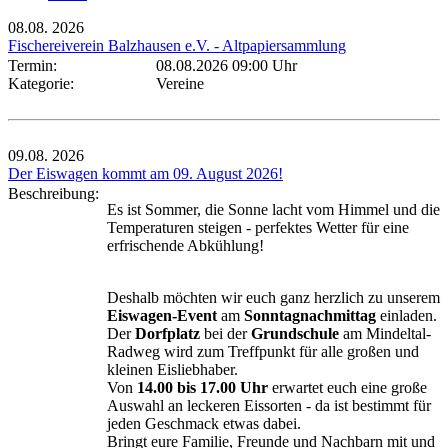
08.08.
2026
Fischereiverein Balzhausen e.V. - Altpapiersammlung
Termin:
08.08.2026 09:00 Uhr
Kategorie:
Vereine
09.08.
2026
Der Eiswagen kommt am 09. August 2026!
Beschreibung:
Es ist Sommer, die Sonne lacht vom Himmel und die
Temperaturen steigen - perfektes Wetter für eine
erfrischende Abkühlung!
Deshalb möchten wir euch ganz herzlich zu unserem
Eiswagen-Event
am
Sonntagnachmittag
einladen.
Der
Dorfplatz
bei der
Grundschule
am Mindeltal-
Radweg wird zum Treffpunkt für alle großen und
kleinen Eisliebhaber.
Von
14.00 bis 17.00 Uhr
erwartet euch eine große
Auswahl an leckeren Eissorten - da ist bestimmt für
jeden Geschmack etwas dabei.
Bringt eure Familie, Freunde und Nachbarn mit und