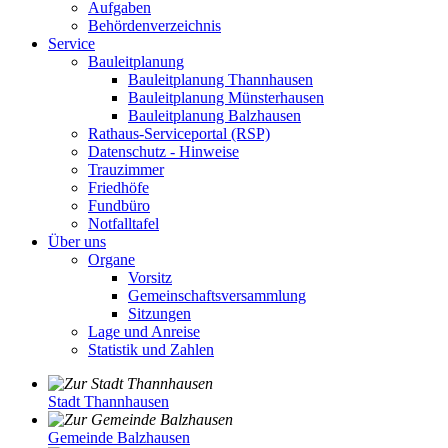
Aufgaben
Behördenverzeichnis
Service
Bauleitplanung
Bauleitplanung Thannhausen
Bauleitplanung Münsterhausen
Bauleitplanung Balzhausen
Rathaus-Serviceportal (RSP)
Datenschutz - Hinweise
Trauzimmer
Friedhöfe
Fundbüro
Notfalltafel
Über uns
Organe
Vorsitz
Gemeinschaftsversammlung
Sitzungen
Lage und Anreise
Statistik und Zahlen
Stadt Thannhausen
Gemeinde Balzhausen