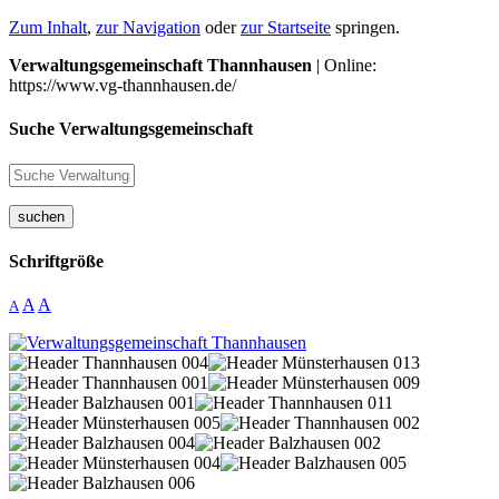
Zum Inhalt
,
zur Navigation
oder
zur Startseite
springen.
Verwaltungsgemeinschaft Thannhausen
| Online:
https://www.vg-thannhausen.de/
Suche Verwaltungsgemeinschaft
suchen
Schriftgröße
A
A
A