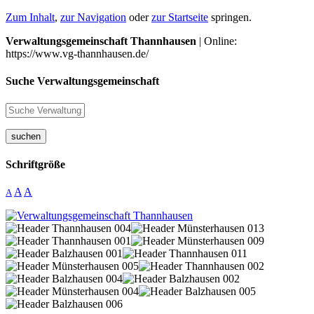
Zum Inhalt
,
zur Navigation
oder
zur Startseite
springen.
Verwaltungsgemeinschaft Thannhausen
| Online:
https://www.vg-thannhausen.de/
Suche Verwaltungsgemeinschaft
suchen
Schriftgröße
A
A
A