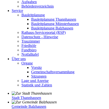
Aufgaben
Behördenverzeichnis
Service
Bauleitplanung
Bauleitplanung Thannhausen
Bauleitplanung Münsterhausen
Bauleitplanung Balzhausen
Rathaus-Serviceportal (RSP)
Datenschutz - Hinweise
Trauzimmer
Friedhöfe
Fundbüro
Notfalltafel
Über uns
Organe
Vorsitz
Gemeinschaftsversammlung
Sitzungen
Lage und Anreise
Statistik und Zahlen
Stadt Thannhausen
Gemeinde Balzhausen