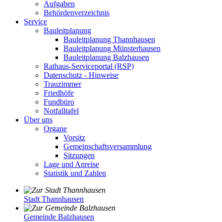
Aufgaben
Behördenverzeichnis
Service
Bauleitplanung
Bauleitplanung Thannhausen
Bauleitplanung Münsterhausen
Bauleitplanung Balzhausen
Rathaus-Serviceportal (RSP)
Datenschutz - Hinweise
Trauzimmer
Friedhöfe
Fundbüro
Notfalltafel
Über uns
Organe
Vorsitz
Gemeinschaftsversammlung
Sitzungen
Lage und Anreise
Statistik und Zahlen
Stadt Thannhausen
Gemeinde Balzhausen