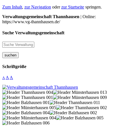
Zum Inhalt
,
zur Navigation
oder
zur Startseite
springen.
Verwaltungsgemeinschaft Thannhausen
| Online:
https://www.vg-thannhausen.de/
Suche Verwaltungsgemeinschaft
suchen
Schriftgröße
A
A
A