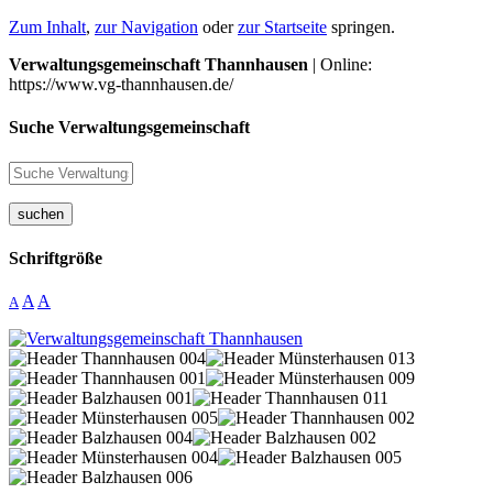
Zum Inhalt
,
zur Navigation
oder
zur Startseite
springen.
Verwaltungsgemeinschaft Thannhausen
| Online:
https://www.vg-thannhausen.de/
Suche Verwaltungsgemeinschaft
suchen
Schriftgröße
A
A
A