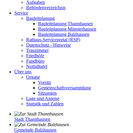
Aufgaben
Behördenverzeichnis
Service
Bauleitplanung
Bauleitplanung Thannhausen
Bauleitplanung Münsterhausen
Bauleitplanung Balzhausen
Rathaus-Serviceportal (RSP)
Datenschutz - Hinweise
Trauzimmer
Friedhöfe
Fundbüro
Notfalltafel
Über uns
Organe
Vorsitz
Gemeinschaftsversammlung
Sitzungen
Lage und Anreise
Statistik und Zahlen
Stadt Thannhausen
Gemeinde Balzhausen