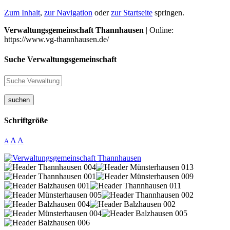
Zum Inhalt
,
zur Navigation
oder
zur Startseite
springen.
Verwaltungsgemeinschaft Thannhausen
| Online:
https://www.vg-thannhausen.de/
Suche Verwaltungsgemeinschaft
suchen
Schriftgröße
A
A
A