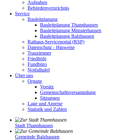
Aufgaben
Behördenverzeichnis
Service
Bauleitplanung
Bauleitplanung Thannhausen
Bauleitplanung Münsterhausen
Bauleitplanung Balzhausen
Rathaus-Serviceportal (RSP)
Datenschutz - Hinweise
Trauzimmer
Friedhöfe
Fundbüro
Notfalltafel
Über uns
Organe
Vorsitz
Gemeinschaftsversammlung
Sitzungen
Lage und Anreise
Statistik und Zahlen
Stadt Thannhausen
Gemeinde Balzhausen