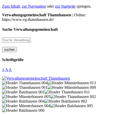
Zum Inhalt
,
zur Navigation
oder
zur Startseite
springen.
Verwaltungsgemeinschaft Thannhausen
| Online:
https://www.vg-thannhausen.de/
Suche Verwaltungsgemeinschaft
suchen
Schriftgröße
A
A
A