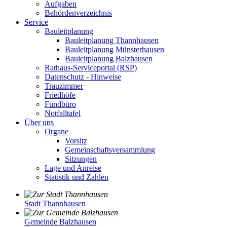
Aufgaben
Behördenverzeichnis
Service
Bauleitplanung
Bauleitplanung Thannhausen
Bauleitplanung Münsterhausen
Bauleitplanung Balzhausen
Rathaus-Serviceportal (RSP)
Datenschutz - Hinweise
Trauzimmer
Friedhöfe
Fundbüro
Notfalltafel
Über uns
Organe
Vorsitz
Gemeinschaftsversammlung
Sitzungen
Lage und Anreise
Statistik und Zahlen
Stadt Thannhausen
Gemeinde Balzhausen