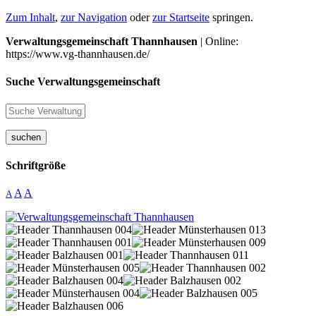
Zum Inhalt
,
zur Navigation
oder
zur Startseite
springen.
Verwaltungsgemeinschaft Thannhausen
| Online:
https://www.vg-thannhausen.de/
Suche Verwaltungsgemeinschaft
suchen
Schriftgröße
A
A
A