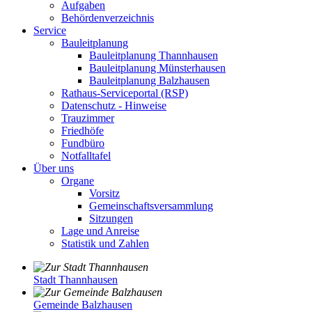
Aufgaben
Behördenverzeichnis
Service
Bauleitplanung
Bauleitplanung Thannhausen
Bauleitplanung Münsterhausen
Bauleitplanung Balzhausen
Rathaus-Serviceportal (RSP)
Datenschutz - Hinweise
Trauzimmer
Friedhöfe
Fundbüro
Notfalltafel
Über uns
Organe
Vorsitz
Gemeinschaftsversammlung
Sitzungen
Lage und Anreise
Statistik und Zahlen
Stadt Thannhausen
Gemeinde Balzhausen