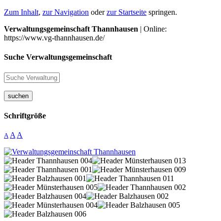
Zum Inhalt
,
zur Navigation
oder
zur Startseite
springen.
Verwaltungsgemeinschaft Thannhausen
| Online:
https://www.vg-thannhausen.de/
Suche Verwaltungsgemeinschaft
suchen
Schriftgröße
A
A
A