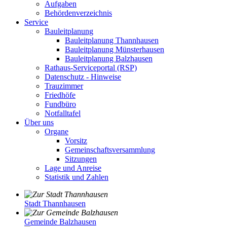
Aufgaben
Behördenverzeichnis
Service
Bauleitplanung
Bauleitplanung Thannhausen
Bauleitplanung Münsterhausen
Bauleitplanung Balzhausen
Rathaus-Serviceportal (RSP)
Datenschutz - Hinweise
Trauzimmer
Friedhöfe
Fundbüro
Notfalltafel
Über uns
Organe
Vorsitz
Gemeinschaftsversammlung
Sitzungen
Lage und Anreise
Statistik und Zahlen
Stadt Thannhausen
Gemeinde Balzhausen