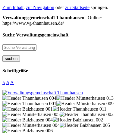
Zum Inhalt
,
zur Navigation
oder
zur Startseite
springen.
Verwaltungsgemeinschaft Thannhausen
| Online:
https://www.vg-thannhausen.de/
Suche Verwaltungsgemeinschaft
suchen
Schriftgröße
A
A
A