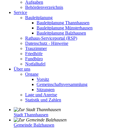
Aufgaben
Behördenverzeichnis
Service
Bauleitplanung
Bauleitplanung Thannhausen
Bauleitplanung Münsterhausen
Bauleitplanung Balzhausen
Rathaus-Serviceportal (RSP)
Datenschutz - Hinweise
Trauzimmer
Friedhöfe
Fundbüro
Notfalltafel
Über uns
Organe
Vorsitz
Gemeinschaftsversammlung
Sitzungen
Lage und Anreise
Statistik und Zahlen
Stadt Thannhausen
Gemeinde Balzhausen