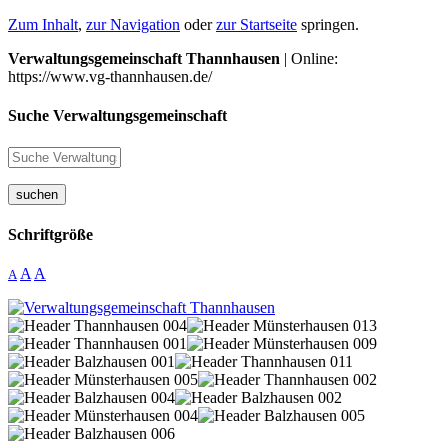
Zum Inhalt
,
zur Navigation
oder
zur Startseite
springen.
Verwaltungsgemeinschaft Thannhausen
| Online:
https://www.vg-thannhausen.de/
Suche Verwaltungsgemeinschaft
suchen
Schriftgröße
A
A
A