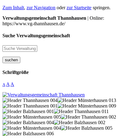
Zum Inhalt
,
zur Navigation
oder
zur Startseite
springen.
Verwaltungsgemeinschaft Thannhausen
| Online:
https://www.vg-thannhausen.de/
Suche Verwaltungsgemeinschaft
suchen
Schriftgröße
A
A
A