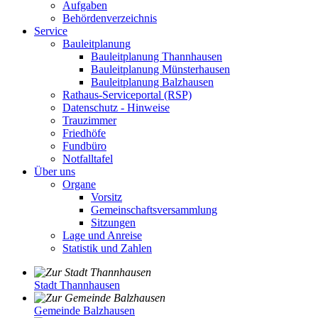
Aufgaben
Behördenverzeichnis
Service
Bauleitplanung
Bauleitplanung Thannhausen
Bauleitplanung Münsterhausen
Bauleitplanung Balzhausen
Rathaus-Serviceportal (RSP)
Datenschutz - Hinweise
Trauzimmer
Friedhöfe
Fundbüro
Notfalltafel
Über uns
Organe
Vorsitz
Gemeinschaftsversammlung
Sitzungen
Lage und Anreise
Statistik und Zahlen
Stadt Thannhausen
Gemeinde Balzhausen