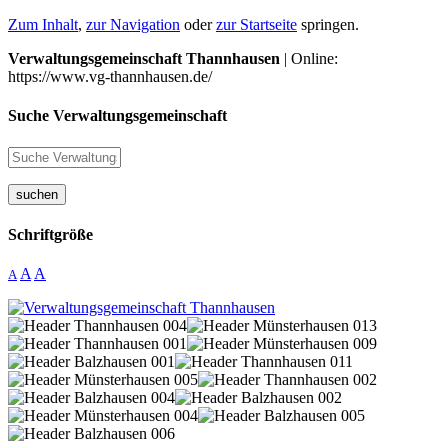
Zum Inhalt
,
zur Navigation
oder
zur Startseite
springen.
Verwaltungsgemeinschaft Thannhausen
| Online:
https://www.vg-thannhausen.de/
Suche Verwaltungsgemeinschaft
suchen
Schriftgröße
A
A
A