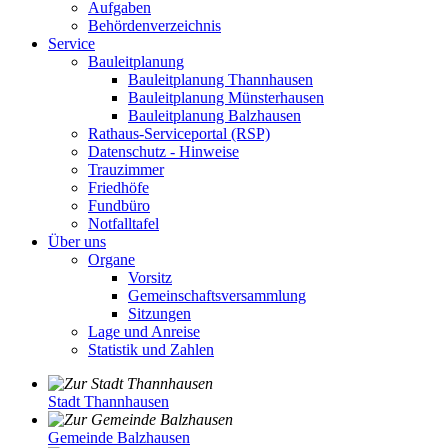
Aufgaben
Behördenverzeichnis
Service
Bauleitplanung
Bauleitplanung Thannhausen
Bauleitplanung Münsterhausen
Bauleitplanung Balzhausen
Rathaus-Serviceportal (RSP)
Datenschutz - Hinweise
Trauzimmer
Friedhöfe
Fundbüro
Notfalltafel
Über uns
Organe
Vorsitz
Gemeinschaftsversammlung
Sitzungen
Lage und Anreise
Statistik und Zahlen
Stadt Thannhausen
Gemeinde Balzhausen