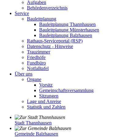
Aufgaben
Behördenverzeichnis
Service
Bauleitplanung
Bauleitplanung Thannhausen
Bauleitplanung Münsterhausen
Bauleitplanung Balzhausen
Rathaus-Serviceportal (RSP)
Datenschutz - Hinweise
Trauzimmer
Friedhöfe
Fundbüro
Notfalltafel
Über uns
Organe
Vorsitz
Gemeinschaftsversammlung
Sitzungen
Lage und Anreise
Statistik und Zahlen
Stadt Thannhausen
Gemeinde Balzhausen