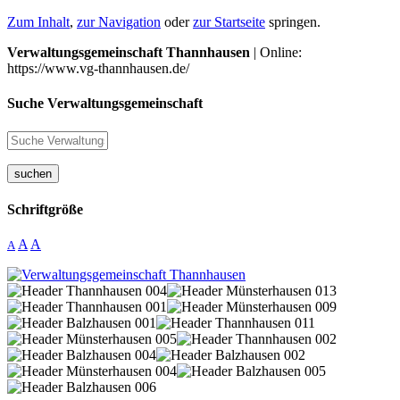
Zum Inhalt
,
zur Navigation
oder
zur Startseite
springen.
Verwaltungsgemeinschaft Thannhausen
| Online:
https://www.vg-thannhausen.de/
Suche Verwaltungsgemeinschaft
suchen
Schriftgröße
A
A
A