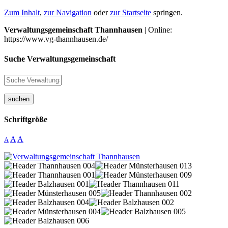
Zum Inhalt
,
zur Navigation
oder
zur Startseite
springen.
Verwaltungsgemeinschaft Thannhausen
| Online:
https://www.vg-thannhausen.de/
Suche Verwaltungsgemeinschaft
suchen
Schriftgröße
A
A
A