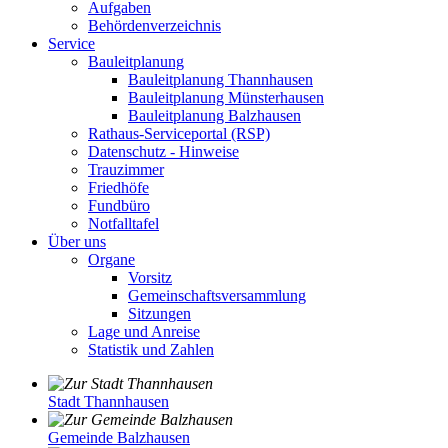
Aufgaben
Behördenverzeichnis
Service
Bauleitplanung
Bauleitplanung Thannhausen
Bauleitplanung Münsterhausen
Bauleitplanung Balzhausen
Rathaus-Serviceportal (RSP)
Datenschutz - Hinweise
Trauzimmer
Friedhöfe
Fundbüro
Notfalltafel
Über uns
Organe
Vorsitz
Gemeinschaftsversammlung
Sitzungen
Lage und Anreise
Statistik und Zahlen
Stadt Thannhausen
Gemeinde Balzhausen