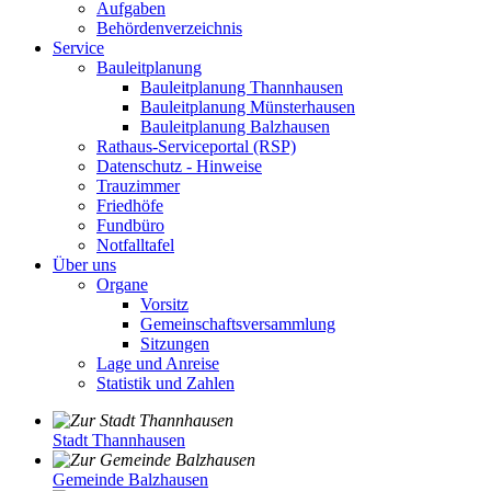
Aufgaben
Behördenverzeichnis
Service
Bauleitplanung
Bauleitplanung Thannhausen
Bauleitplanung Münsterhausen
Bauleitplanung Balzhausen
Rathaus-Serviceportal (RSP)
Datenschutz - Hinweise
Trauzimmer
Friedhöfe
Fundbüro
Notfalltafel
Über uns
Organe
Vorsitz
Gemeinschaftsversammlung
Sitzungen
Lage und Anreise
Statistik und Zahlen
Stadt Thannhausen
Gemeinde Balzhausen