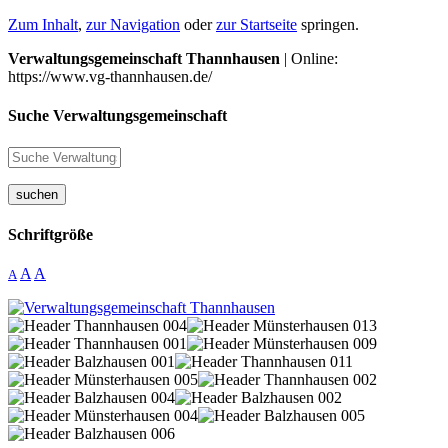
Zum Inhalt
,
zur Navigation
oder
zur Startseite
springen.
Verwaltungsgemeinschaft Thannhausen
| Online:
https://www.vg-thannhausen.de/
Suche Verwaltungsgemeinschaft
suchen
Schriftgröße
A
A
A