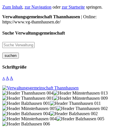
Zum Inhalt
,
zur Navigation
oder
zur Startseite
springen.
Verwaltungsgemeinschaft Thannhausen
| Online:
https://www.vg-thannhausen.de/
Suche Verwaltungsgemeinschaft
suchen
Schriftgröße
A
A
A