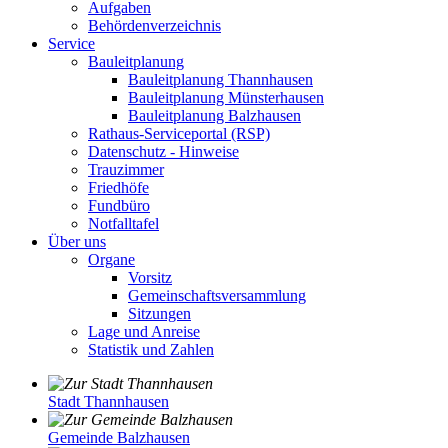
Aufgaben
Behördenverzeichnis
Service
Bauleitplanung
Bauleitplanung Thannhausen
Bauleitplanung Münsterhausen
Bauleitplanung Balzhausen
Rathaus-Serviceportal (RSP)
Datenschutz - Hinweise
Trauzimmer
Friedhöfe
Fundbüro
Notfalltafel
Über uns
Organe
Vorsitz
Gemeinschaftsversammlung
Sitzungen
Lage und Anreise
Statistik und Zahlen
Stadt Thannhausen
Gemeinde Balzhausen